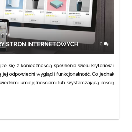
a 2019
RY STRON INTERNETOWYCH
0
e się z koniecznością spełnienia wielu kryteriów i
 jej odpowiedni wygląd i funkcjonalność. Co jednak
iednimi umiejętnościami lub wystarczającą ilością