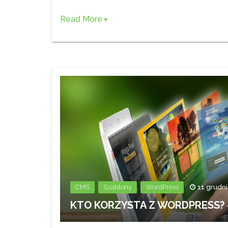
Read More
,
,
CMS
Szablony
WordPress
11 grudni
KTO KORZYSTA Z WORDPRESS? –