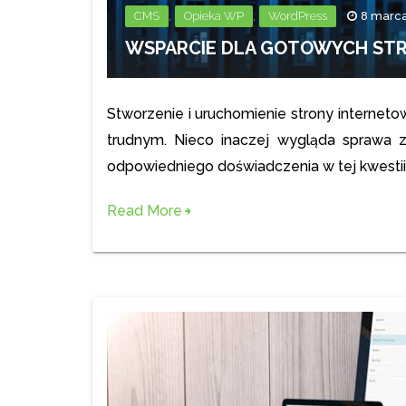
,
,
CMS
Opieka WP
WordPress
8 marc
WSPARCIE DLA GOTOWYCH ST
Stworzenie i uruchomienie strony internet
trudnym. Nieco inaczej wygląda sprawa 
odpowiedniego doświadczenia w tej kwestii
Read More