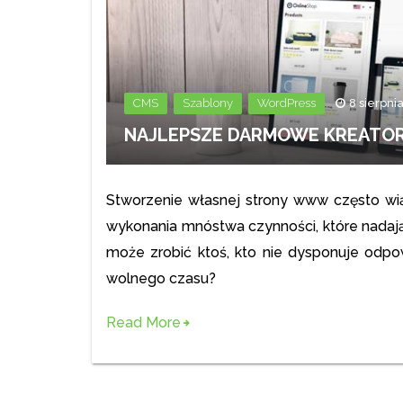
,
,
CMS
Szablony
WordPress
8 sierpni
NAJLEPSZE DARMOWE KREATO
Stworzenie własnej strony www często wiąż
wykonania mnóstwa czynności, które nadają
może zrobić ktoś, kto nie dysponuje odpow
wolnego czasu?
Read More