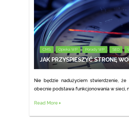
,
,
,
,
CMS
Opieka WP
Porady WP
SEO
JAK PRZYSPIESZYĆ STRONĘ WO
Nie będzie nadużyciem stwierdzenie, że 
obecnie podstawa funkcjonowania w sieci, n
Read More