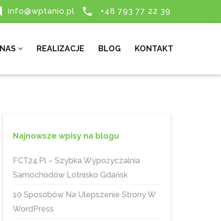


info@wptanio.pl
+48 793 77 22 39
 NAS
REALIZACJE
BLOG
KONTAKT
Najnowsze wpisy na blogu
FCT24.pl – Szybka Wypożyczalnia
Samochodów Lotnisko Gdańsk
10 Sposobów Na Ulepszenie Strony W
WordPress